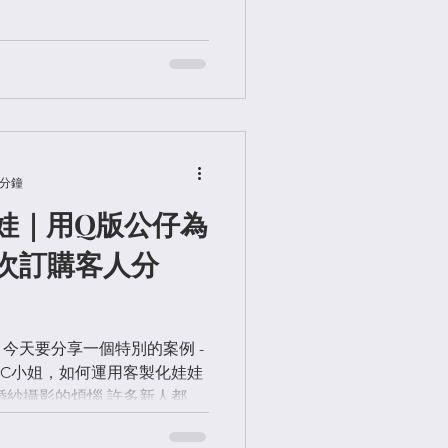
來到了上海！新郎戴著眼鏡的
頭紗和珍珠耳環，連公司同事
 分鐘
娃｜用Q版公仔為
次訂購客人分
今天要分享一個特別的案例 -
C小姐，如何運用客製化娃娃
婚紗攝影的煩惱 許多新人都有
制式？ 要如何在傳統婚紗照
享："好擔心婚紗照沒有個人特