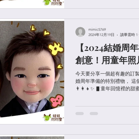
mimic5769
2024年12月19日
讀畢需時 1
【2024結婚周
創意！用童年照
今天要分享一個超有趣的訂製
婚周年準備的特別禮物， 這
👨‍👩‍👧✨ ▋童年回憶裡
小姐用了爸媽「小時候」的
的模樣， 穿上小小的婚紗西裝，