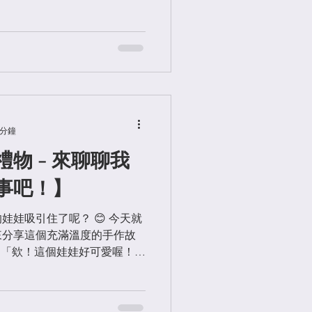
誕生，都是設計和工藝的完美
計 精準的電腦刺繡呈現...
 分鐘
物 - 來聊聊我
事吧！】
娃吸引住了呢？ 😊 今天就
來分享這個充滿溫度的手作故
緣分 「欸！這個娃娃好可愛喔！真
？」 這是我們最常收到的第
的反應，都讓我們更加確