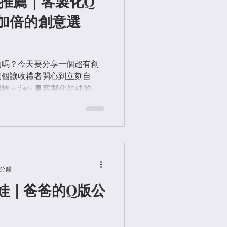
物推薦｜客製化Q
加倍的創意選
物嗎？今天要分享一個超有創
這個讓收禮者開心到立刻自
物～👼✨ ▋客製化娃娃的特
型服裝 附贈專屬誕生卡 精緻禮
禮物？...
 分鐘
娃｜爸爸的Q版公