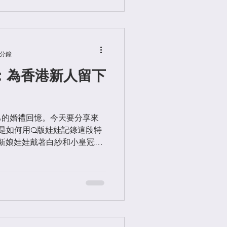
 分鐘
：為香港新人留下
己的婚禮回憶。今天要分享來
是如何用Q版娃娃記錄這段特
 新娘娃娃戴著白紗和小皇冠，
個娃娃開心的笑容讓人感受到
是裝飾品，更會陪著新人一起