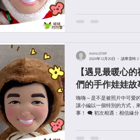
二的製作工藝 每一隻娃娃的
結合： 設計師專業Q版五官設
mimic5769
2024年12月20日
讀畢需時 2
【遇見最暖心的禮
們的手作娃娃故
嗨嗨～是不是被照片中可愛的娃
讓小編以一個特別的方式，
事！ 🗨️ 初次相遇：相信
的可以做得跟照片一模一樣嗎
一句話！ 每次看到大家驚喜
信：...