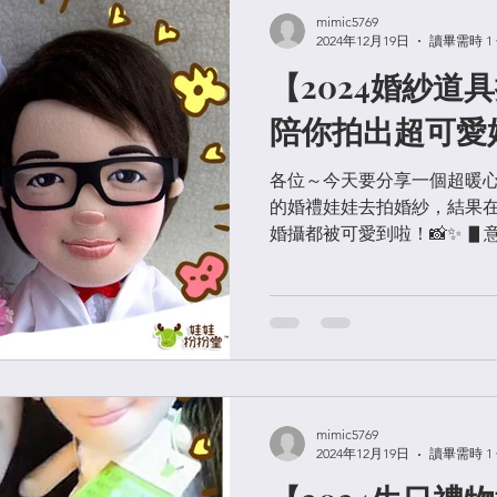
mimic5769
2024年12月19日
讀畢需時 1
【2024婚紗道
陪你拍出超可愛
各位～今天要分享一個超暖心
的婚禮娃娃去拍婚紗，結果
婚攝都被可愛到啦！📸✨ ▋
心地說：「很多新人都問在
理、新秘、禮秘、婚顧、攝影
也太誇張了吧...
mimic5769
2024年12月19日
讀畢需時 1