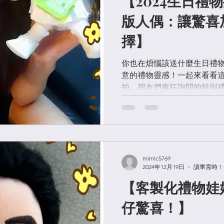
【2024生日禮
版人偶：讓驚喜
擇】
你也在煩惱該送什麼生日禮
意的禮物靈感！一起來看看
拍、朋友們瘋狂詢問的特別禮
色 立體Q版布公仔 可選擇造
物包裝 ▋為什麼選擇Q版人偶當
mimic5769
2024年12月19日
讀畢需時 1
【客製化禮物娃
仔驚喜！】