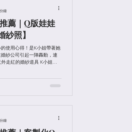
 分鐘
具推薦｜Q版娃娃
婚紗照】
的使用心得！是K小姐帶著她
在婚紗公司引起一陣轟動，連
意外走紅的婚紗道具 K小姐開
哪裡做的～連門市小姐、經
師和助理...都問我！」這陣仗
 分鐘