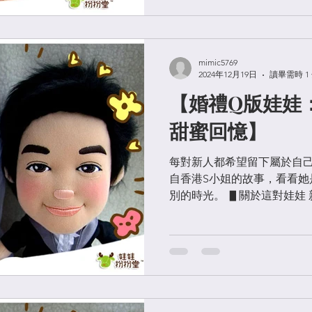
色，...
mimic5769
2024年12月19日
讀畢需時 1
【婚禮Q版娃娃
甜蜜回憶】
每對新人都希望留下屬於自
自香港S小姐的故事，看看她
別的時光。 ▋關於這對娃娃
新郎娃娃穿著黑色西裝，兩
新人的喜悅。這對娃娃不只
拍婚紗照，在婚禮現...