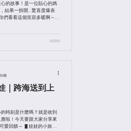
暖心的故事！是一位貼心的媽
結果一拆開...驚喜度爆表
 你們看看這個笑容多暖啊～微
難怪A小姐會驚呼"那神韻真
挑照片了啦～👍） ▋全家人的
 分鐘
娃｜跨海送到上
心的時刻是什麼嗎？就是收到
反應啦！今天要跟大家分享來
可愛回饋～ ▋娃娃的小旅行