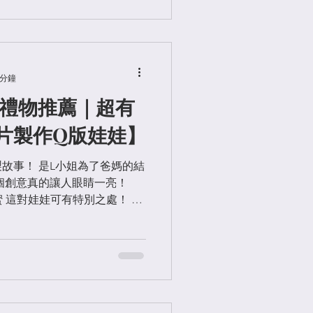
 分鐘
年禮物推薦｜超有
片製作Q版娃娃】
故事！ 是L小姐為了爸媽的結
個創意真的讓人眼睛一亮！
的甜蜜 這對娃娃可有特別之處！ L
照片來訂製，讓他們重回童年
超級可愛🎀...