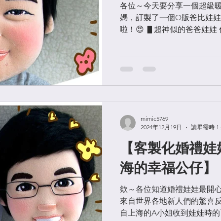
各位～今天要分享一個超級
媽，訂製了一個Q版爸比娃娃，
啦！😍 ▋超神似的爸爸娃娃
微瞇起的眼睛、溫暖的笑容，
的好像"呢！（媽媽真的太會
反應...
mimic5769
2024年12月19日
讀畢需時 1
【客製化婚禮娃
海的幸福公仔】
欸～各位知道婚禮娃娃最開
來自世界各地新人們的驚喜
自上海的A小姐收到娃娃時的