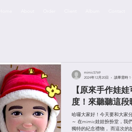
Home
About
Order
Client
Album
Contact
mimic5769
2024年12月20日
讀畢需時 1
【原來手作娃娃
度！來聽聽這段
哈囉大家好！今天要和大家
～ 在mimic娃娃扮扮堂，
獨特的紀念禮物， 而這次的故