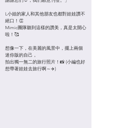
謝謝您們☺，我們願意刊登。」
L小姐的家人和其他朋友也都對娃娃讚不
絕口！👏 
Mimic團隊聽到這樣的讚美，真是太開心
啦！🥰
想像一下，在美麗的風景中，擺上兩個
迷你版的自己，
拍出獨一無二的旅行照片！📸 (小編也好
想帶著娃娃去旅行啊～✈️)