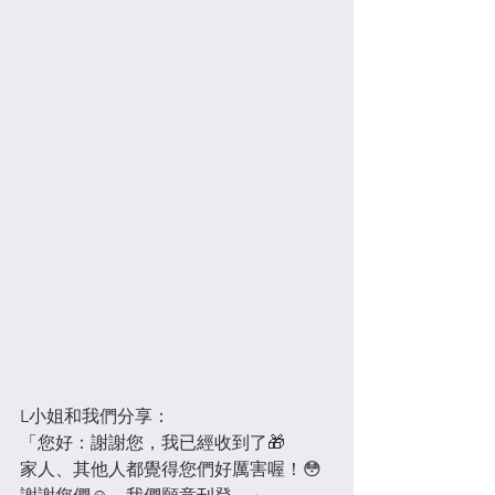
L小姐和我們分享：
「您好：謝謝您，我已經收到了🎁
家人、其他人都覺得您們好厲害喔！😳