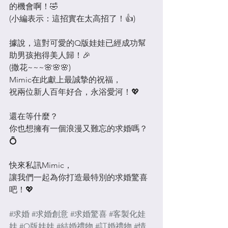
的機會啊！🤣 
(小編表示：這招實在太高招了！👍)
據說，這對可愛的Q版娃娃已經成功幫
助男孩抱得美人歸！🎉 
(撒花~~~🌸🌸🌸) 
Mimic在此獻上最誠摯的祝福，
祝兩位新人百年好合，永浴愛河！💖
還在等什麼？
你也想擁有一個浪漫又難忘的求婚嗎？
💍
快來私訊Mimic，
讓我們一起為你打造最特別的求婚驚喜
吧！💖
#求婚
#求婚創意
#求婚驚喜
#客製化娃
娃
#Q版娃娃
#結婚禮物
#訂婚禮物
#情