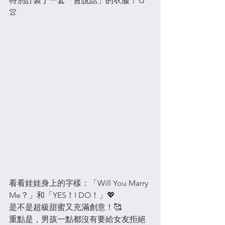
特別訂製了一套「會說話」的衣服！👕
👚
看看娃娃身上的字樣：「Will You Marry 
Me？」和「YES！I DO！」💖 
是不是超級甜蜜又充滿創意！🥰 
重點是，男孩一點都沒有要給女友拒絕