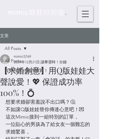
.
mimic娃娃扮扮堂
文章
All Posts
mimic5769
All Posts
2024年12月21日
讀畢需時 1 分鐘
【求婚創意】用Q版娃娃大
客戶分享，好評推薦！
聲說愛！💖 保證成功率
100%！💍
想要求婚卻害羞說不出口嗎？🤔 
不如讓Q版娃娃替你傳達心意吧！💌 
這次Mimic接到一組特別的訂單，
一位貼心的男孩為了給女友一個難忘的
求婚驚喜，