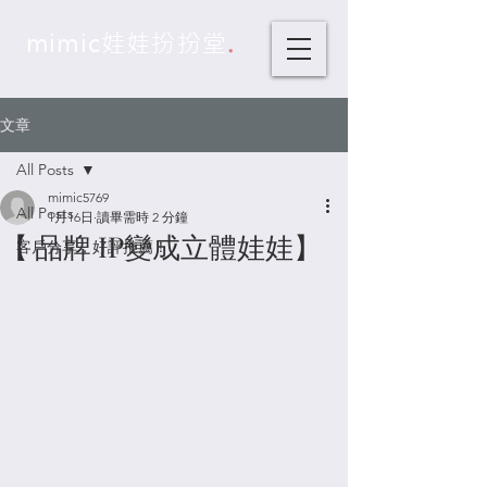
.
mimic娃娃扮扮堂
文章
All Posts
mimic5769
All Posts
1月16日
讀畢需時 2 分鐘
【 品牌 IP變成立體娃娃】
客戶分享，好評推薦！