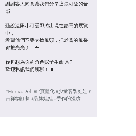
謝謝客人同意讓我們分享這張可愛的合
照。
聽說這隊小可愛即將出現在熱鬧的展覽
中，
希望他們不要太搶風頭，把老闆的風采
都搶光光了！🤣
你也想為你的角色賦予生命嗎？
歡迎私訊我們聊聊！ 🧵
#MimicsDoll
#IP實體化
#少量客製娃娃
#
吉祥物訂製
#品牌娃娃
#手作的溫度