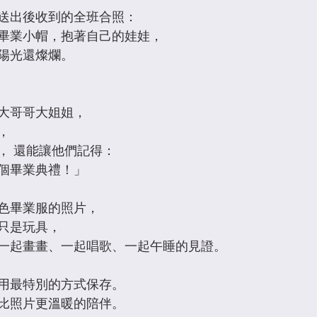
送出後收到的全班合照： 
畢業小帽，抱著自己的娃娃， 
陽光還燦爛。
大哥哥大姐姐， 
， 
， 還能讓他們記得：
個畢業典禮！」
色畢業服的照片， 
只是玩具， 
一起畫畫、一起唱歌、一起午睡的見證。
得用最特別的方式保存。
比照片更溫暖的陪伴。