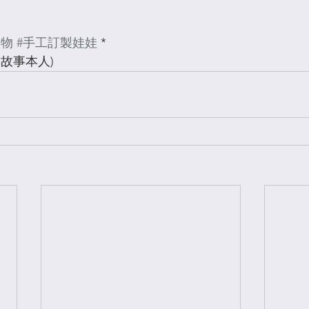
禮物
#手工訂製娃娃
 *
故事本人)