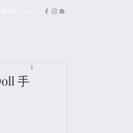
部落格
Q&A
ll 手