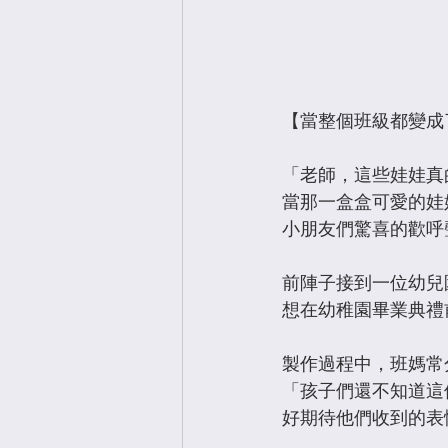
【當整個班級都變成
​「老師，這些娃娃
當那一盒盒可愛的娃
小朋友們驚喜的歡呼
​前陣子接到一位幼兒
想在幼稚園畢業典禮
製作過程中，班媽常
「孩子們還不知道這
好期待他們收到的表