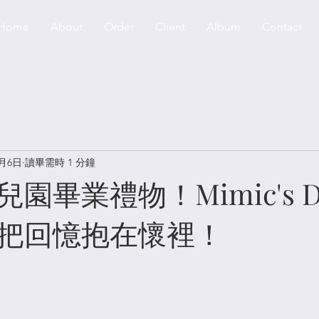
Home
About
Order
Client
Album
Contact
3月6日
讀畢需時 1 分鐘
園畢業禮物！Mimic's Do
把回憶抱在懷裡！