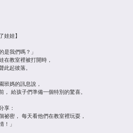
了娃娃】
真的是我們嗎？」
娃在教室裡被打開時， 
聲此起彼落。
園班媽的訊息說， 
前， 給孩子們準備一個特別的驚喜。
分享： 
個祕密， 每天看他們在教室裡玩耍，
情！」